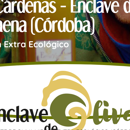
árdenas - Enclave d
aena (Córdoba)
n Extra Ecológico