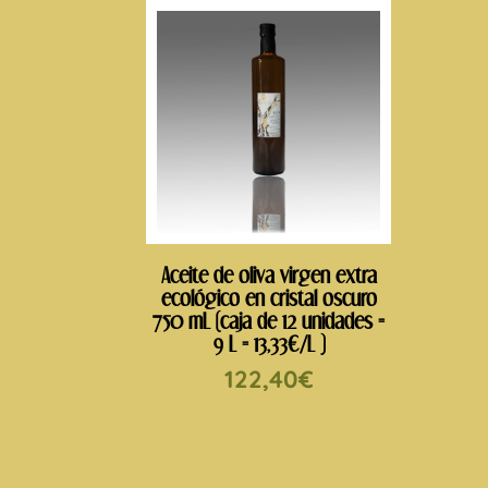
Aceite de oliva virgen extra
ecológico en cristal oscuro
750 mL (caja de 12 unidades =
9 L = 13,33€/L )
122,40
€