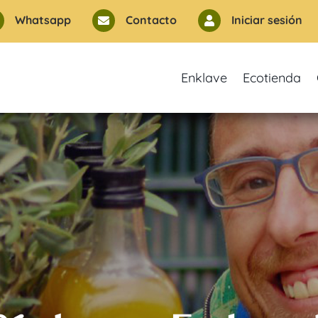
Whatsapp
Contacto
Iniciar sesión


Enklave
Ecotienda