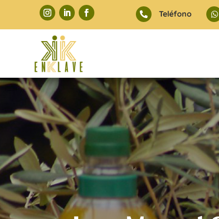
Teléfono

