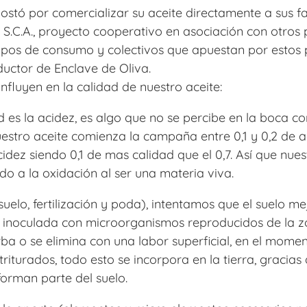
stó por comercializar su aceite directamente a sus f
C.A., proyecto cooperativo en asociación con otros pr
rupos de consumo y colectivos que apuestan por estos
uctor de Enclave de Oliva.
fluyen en la calidad de nuestro aceite:
 es la acidez, es algo que no se percibe en la boca co
estro aceite comienza la campaña entre 0,1 y 0,2 de ac
cidez siendo 0,1 de mas calidad que el 0,7. Así que nu
do a la oxidación al ser una materia viva.
uelo, fertilización y poda), intentamos que el suelo mej
 inoculada con microorganismos reproducidos de la z
rba o se elimina con una labor superficial, en el mom
riturados, todo esto se incorpora en la tierra, gracias 
rman parte del suelo.