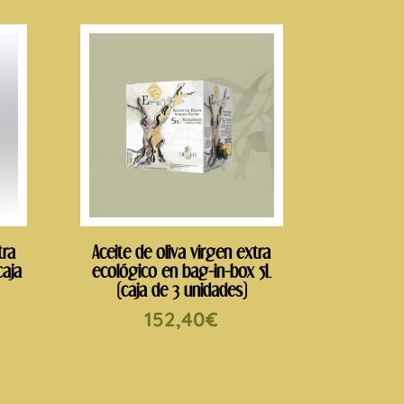
tra
Aceite de oliva virgen extra
caja
ecológico en bag-in-box 5L
(caja de 3 unidades)
152,40
€