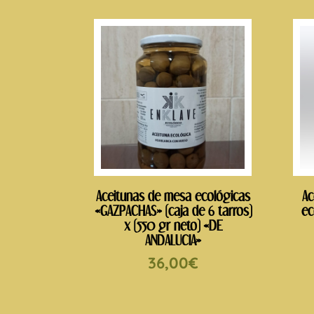
Aceitunas de mesa ecológicas
Ac
«GAZPACHAS» (caja de 6 tarros)
ec
x (550 gr neto) «DE
ANDALUCIA»
36,00
€