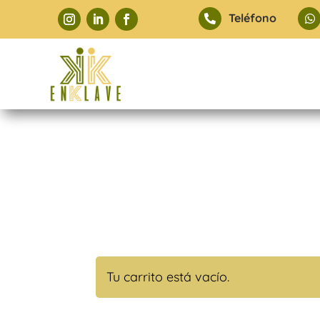
Teléfono


Tu carrito está vacío.