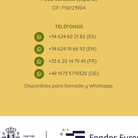
CIF: F56123904
TELÉFONOS
+34 624 60 21 82 (ES)

+34 624 19 66 92 (EN)

+33 6 20 14 79 43 (FR)

+49 1573 5719320 (DE)

Disponibles para llamada y Whatsapp.