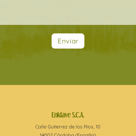
Enklave S.C.A.
Calle Gutierrez de los Ríos, 10
14002 Córdoba (España)