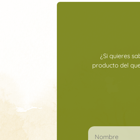
¿Si quieres s
producto del qu
Por favor, deja este c