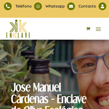
Teléfono
Whatsapp
Contacto




Jose Manuel
Cárdenas - Enclave