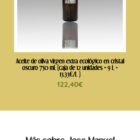
Aceite de oliva virgen extra ecológico en cristal
oscuro 750 mL (caja de 12 unidades = 9 L =
13,33€/L )
122,40
€