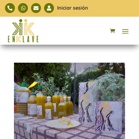
Iniciar sesión



