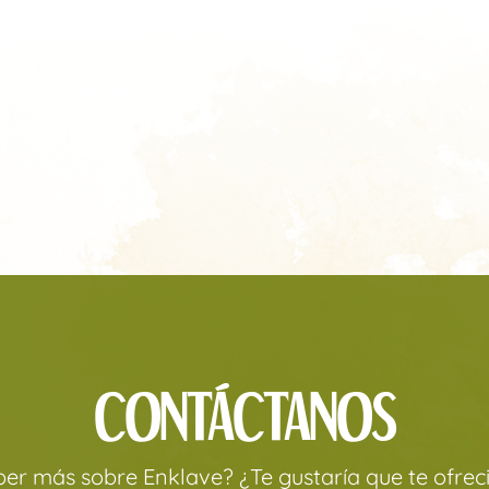
CONTÁCTANOS
aber más sobre Enklave? ¿Te gustaría que te ofre