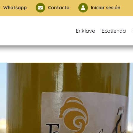
Whatsapp
Contacto
Iniciar sesión


Enklave
Ecotienda