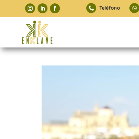
Teléfono

