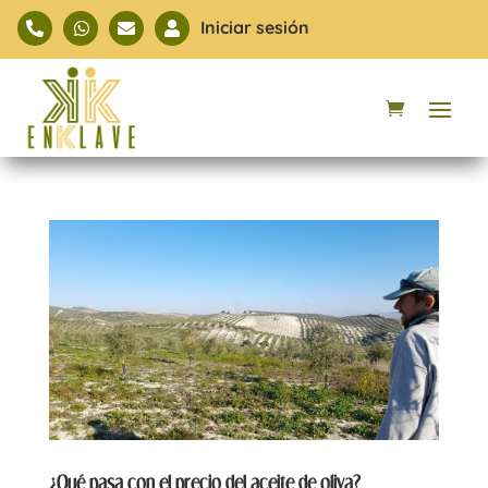
Iniciar sesión




¿Qué pasa con el precio del aceite de oliva?