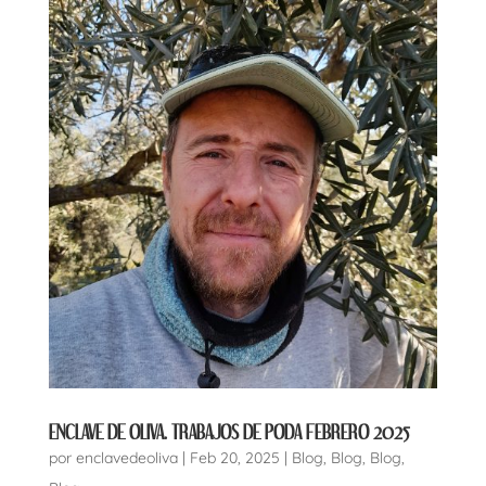
ENCLAVE DE OLIVA. TRABAJOS DE PODA FEBRERO 2025
por
enclavedeoliva
|
Feb 20, 2025
|
Blog
,
Blog
,
Blog
,