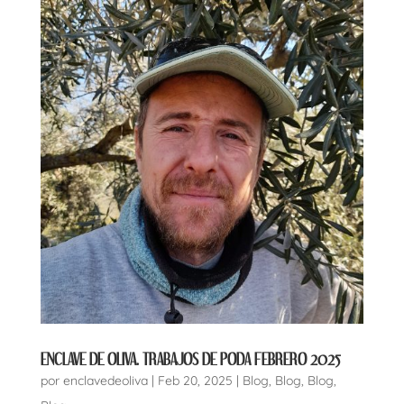
ENCLAVE DE OLIVA. TRABAJOS DE PODA FEBRERO 2025
por
enclavedeoliva
|
Feb 20, 2025
|
Blog
,
Blog
,
Blog
,